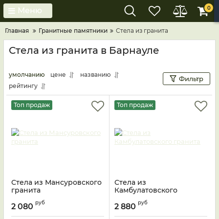
0
Меню
Главная
Гранитные памятники
Стела из гранита
Стела из гранита в Барнауле
умолчанию
цене
названию
Фильтр
рейтингу
Топ продаж
Топ продаж
Стела из Мансуровского
Стела из
гранита
Камбулатовского
гранита
руб
руб
2 080
2 880